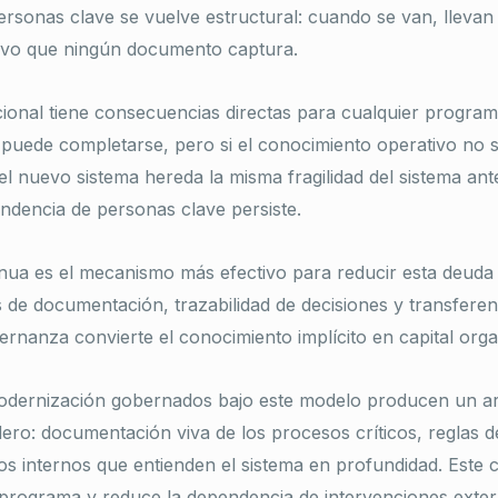
rsonas clave se vuelve estructural: cuando se van, llevan
ivo que ningún documento captura.
ional tiene consecuencias directas para cualquier progra
 puede completarse, pero si el conocimiento operativo no s
l nuevo sistema hereda la misma fragilidad del sistema ante
ndencia de personas clave persiste.
ua es el mecanismo más efectivo para reducir esta deuda 
 de documentación, trazabilidad de decisiones y transferen
rnanza convierte el conocimiento implícito en capital organ
dernización gobernados bajo este modelo producen un ar
dero: documentación viva de los procesos críticos, reglas 
os internos que entienden el sistema en profundidad. Este c
l programa y reduce la dependencia de intervenciones exter