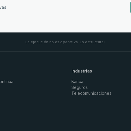
vas
La ejecución no es operativa. Es estructural.
Industrias
ontinua
Banca
Seguros
Telecomunicaciones